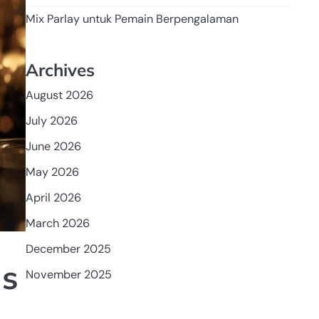
Mix Parlay untuk Pemain Berpengalaman
Archives
August 2026
July 2026
June 2026
May 2026
April 2026
March 2026
December 2025
ds
November 2025