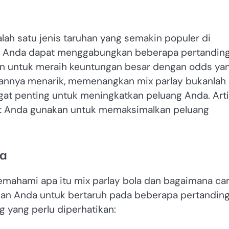
alah satu jenis taruhan yang semakin populer di
ni, Anda dapat menggabungkan beberapa pertandin
an untuk meraih keuntungan besar dengan odds ya
gannya menarik, memenangkan mix parlay bukanlah 
at penting untuk meningkatkan peluang Anda. Arti
at Anda gunakan untuk memaksimalkan peluang
la
emahami apa itu mix parlay bola dan bagaimana ca
kan Anda untuk bertaruh pada beberapa pertandin
g yang perlu diperhatikan: