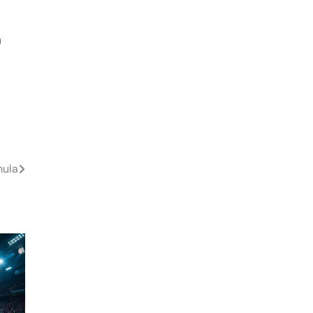
h
n
mula