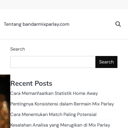
Tentang bandarmixparlay.com
Search
Search
Recent Posts
Cara Memanfaatkan Statistik Home Away
Pentingnya Konsistensi dalam Bermain Mix Parlay
Cara Menentukan Match Paling Potensial
Kesalahan Analisa yang Merugikan di Mix Parlay