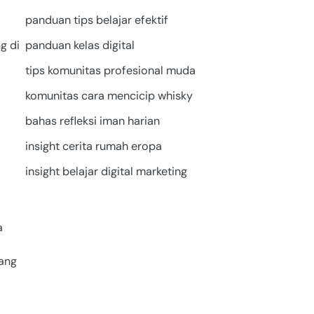
panduan tips belajar efektif
panduan kelas digital
g di
tips komunitas profesional muda
komunitas cara mencicip whisky
bahas refleksi iman harian
insight cerita rumah eropa
insight belajar digital marketing
a
dang