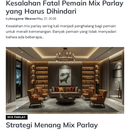
Kesalahan Fatal Pemain Mix Parlay
yang Harus Dihindari
by
Imogene Weaver
May 27, 2026
Kesalahan mix parlay sering kali menjadi penghalang bagi pemain
untuk meraih kemenangan. Banyak pemain yang tidak menyadari
bahwa ada beberapa…
MIX PARLAY
Strategi Menang Mix Parlay