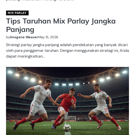
MIX PARLAY
Tips Taruhan Mix Parlay Jangka
Panjang
by
Imogene Weaver
May 15, 2026
Strategi parlay jangka panjang adalah pendekatan yang banyak dicari
oleh para penggemar taruhan. Dengan menggunakan strategi ini, Anda
dapat meningkatkan…