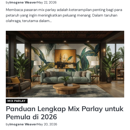
by
Imogene Weaver
May 22, 2026
Membaca pasaran mix parlay adalah keterampilan penting bagi para
petaruh yang ingin meningkatkan peluang menang. Dalam taruhan
olahraga, terutama dalam…
MIX PARLAY
Panduan Lengkap Mix Parlay untuk
Pemula di 2026
by
Imogene Weaver
May 20, 2026