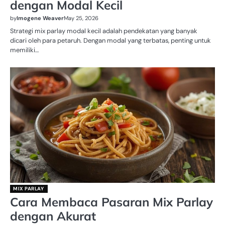
dengan Modal Kecil
by
Imogene Weaver
May 25, 2026
Strategi mix parlay modal kecil adalah pendekatan yang banyak
dicari oleh para petaruh. Dengan modal yang terbatas, penting untuk
memiliki…
MIX PARLAY
Cara Membaca Pasaran Mix Parlay
dengan Akurat