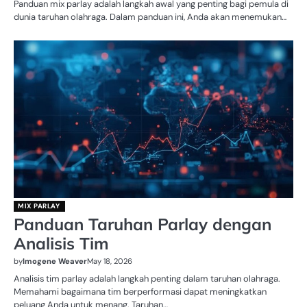
Panduan mix parlay adalah langkah awal yang penting bagi pemula di
dunia taruhan olahraga. Dalam panduan ini, Anda akan menemukan…
MIX PARLAY
Panduan Taruhan Parlay dengan
Analisis Tim
by
Imogene Weaver
May 18, 2026
Analisis tim parlay adalah langkah penting dalam taruhan olahraga.
Memahami bagaimana tim berperformasi dapat meningkatkan
peluang Anda untuk menang. Taruhan…