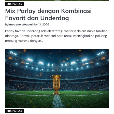
MIX PARLAY
Mix Parlay dengan Kombinasi
Favorit dan Underdog
by
Imogene Weaver
May 13, 2026
Parlay favorit underdog adalah strategi menarik dalam dunia taruhan
olahraga. Banyak petaruh mencari cara untuk meningkatkan peluang
menang mereka dengan…
MIX PARLAY