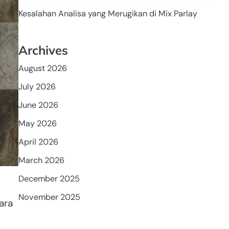
Kesalahan Analisa yang Merugikan di Mix Parlay
Archives
August 2026
July 2026
June 2026
May 2026
April 2026
March 2026
December 2025
November 2025
ara