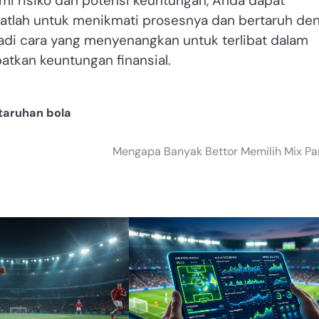
mi risiko dan potensi keuntungan, Anda dapat
gatlah untuk menikmati prosesnya dan bertaruh de
jadi cara yang menyenangkan untuk terlibat dalam
atkan keuntungan finansial.
taruhan bola
Mengapa Banyak Bettor Memilih Mix Pa