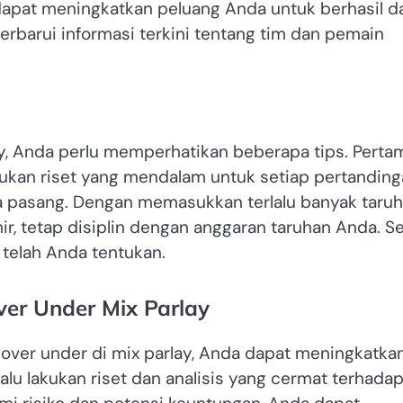
dapat meningkatkan peluang Anda untuk berhasil d
 perbarui informasi terkini tentang tim dan pemain
y, Anda perlu memperhatikan beberapa tips. Perta
ukan riset yang mendalam untuk setiap pertanding
 pasang. Dengan memasukkan terlalu banyak taruh
, tetap disiplin dengan anggaran taruhan Anda. Se
 telah Anda tentukan.
er Under Mix Parlay
ver under di mix parlay, Anda dapat meningkatka
lu lakukan riset dan analisis yang cermat terhada