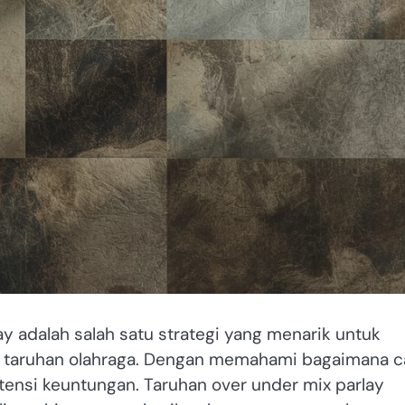
ay adalah salah satu strategi yang menarik untuk
taruhan olahraga. Dengan memahami bagaimana c
tensi keuntungan. Taruhan over under mix parlay