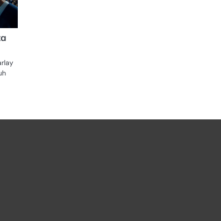
ta
rlay
uh