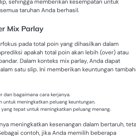
lip, sehingga memberikan kesempatan untuk
semua taruhan Anda berhasil.
r Mix Parlay
rfokus pada total poin yang dihasilkan dalam
rediksi apakah total poin akan lebih (over) atau
bandar. Dalam konteks mix parlay, Anda dapat
lam satu slip. Ini memberikan keuntungan tambah
r dan bagaimana cara kerjanya.
 untuk meningkatkan peluang keuntungan.
n yang tepat untuk meningkatkan peluang menang.
anya meningkatkan kesenangan dalam bertaruh, tet
Sebagai contoh, jika Anda memilih beberapa