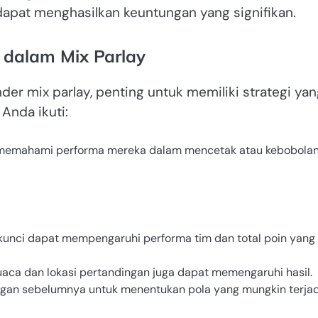
dapat menghasilkan keuntungan yang signifikan.
 dalam Mix Parlay
er mix parlay, penting untuk memiliki strategi yan
 Anda ikuti:
uk memahami performa mereka dalam mencetak atau kebobola
unci dapat mempengaruhi performa tim dan total poin yang
cuaca dan lokasi pertandingan juga dapat memengaruhi hasil.
ingan sebelumnya untuk menentukan pola yang mungkin terjad