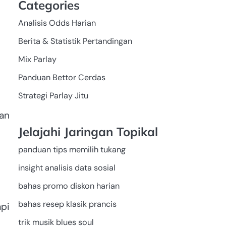
Categories
Analisis Odds Harian
Berita & Statistik Pertandingan
Mix Parlay
Panduan Bettor Cerdas
Strategi Parlay Jitu
an
Jelajahi Jaringan Topikal
panduan tips memilih tukang
insight analisis data sosial
bahas promo diskon harian
bahas resep klasik prancis
api
trik musik blues soul