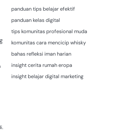
panduan tips belajar efektif
panduan kelas digital
tips komunitas profesional muda
g
komunitas cara mencicip whisky
bahas refleksi iman harian
insight cerita rumah eropa
n
insight belajar digital marketing
i.