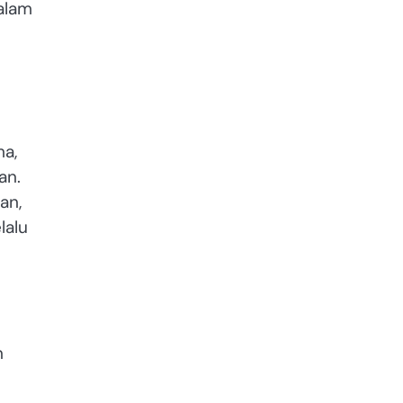
alam
ma,
an.
an,
lalu
n
p