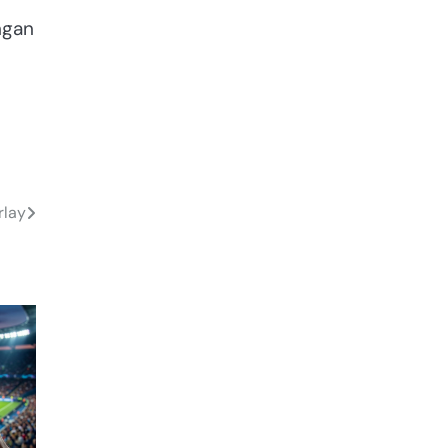
ngan
rlay