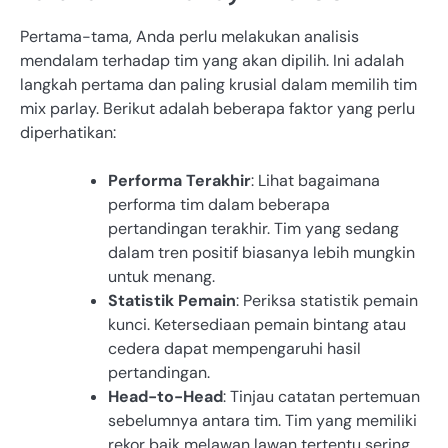
Pertama-tama, Anda perlu melakukan analisis
mendalam terhadap tim yang akan dipilih. Ini adalah
langkah pertama dan paling krusial dalam memilih tim
mix parlay. Berikut adalah beberapa faktor yang perlu
diperhatikan:
Performa Terakhir
: Lihat bagaimana
performa tim dalam beberapa
pertandingan terakhir. Tim yang sedang
dalam tren positif biasanya lebih mungkin
untuk menang.
Statistik Pemain
: Periksa statistik pemain
kunci. Ketersediaan pemain bintang atau
cedera dapat mempengaruhi hasil
pertandingan.
Head-to-Head
: Tinjau catatan pertemuan
sebelumnya antara tim. Tim yang memiliki
rekor baik melawan lawan tertentu sering