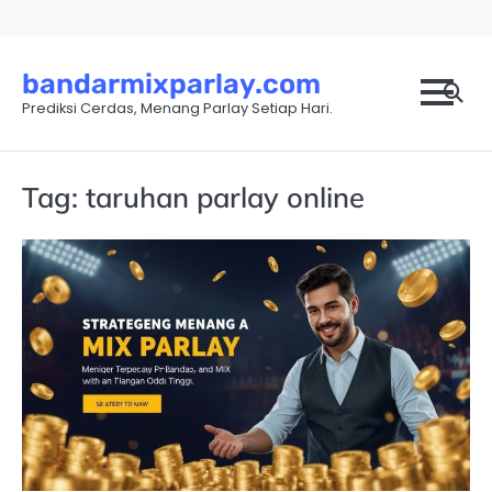
Skip
to
content
bandarmixparlay.com
Prediksi Cerdas, Menang Parlay Setiap Hari.
Tag:
taruhan parlay online