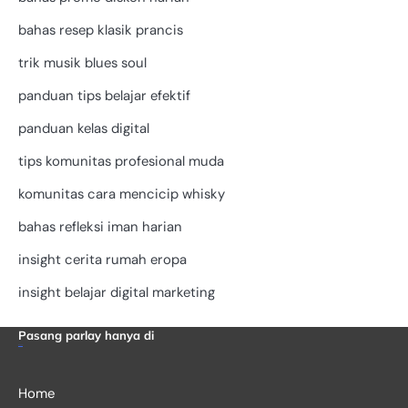
bahas resep klasik prancis
trik musik blues soul
panduan tips belajar efektif
panduan kelas digital
tips komunitas profesional muda
komunitas cara mencicip whisky
bahas refleksi iman harian
insight cerita rumah eropa
insight belajar digital marketing
Pasang parlay hanya di
idngoal
Home