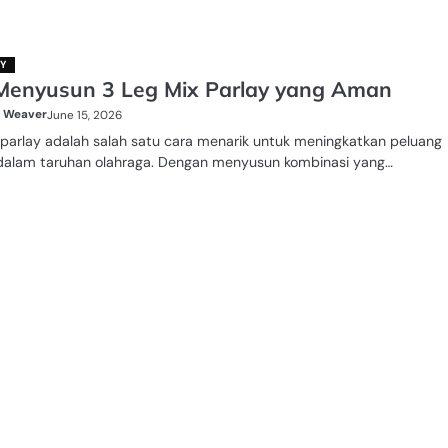
AY
Menyusun 3 Leg Mix Parlay yang Aman
 Weaver
June 15, 2026
 parlay adalah salah satu cara menarik untuk meningkatkan peluang
alam taruhan olahraga. Dengan menyusun kombinasi yang…