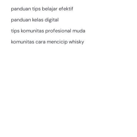
panduan tips belajar efektif
panduan kelas digital
tips komunitas profesional muda
komunitas cara mencicip whisky
bahas refleksi iman harian
insight cerita rumah eropa
insight belajar digital marketing