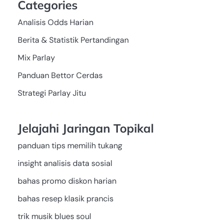
Categories
Analisis Odds Harian
Berita & Statistik Pertandingan
Mix Parlay
Panduan Bettor Cerdas
Strategi Parlay Jitu
Jelajahi Jaringan Topikal
panduan tips memilih tukang
insight analisis data sosial
bahas promo diskon harian
bahas resep klasik prancis
trik musik blues soul