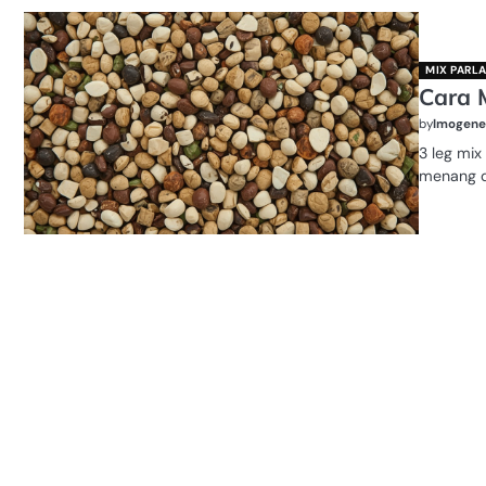
MIX PARL
Cara 
by
Imogene
3 leg mix
menang d