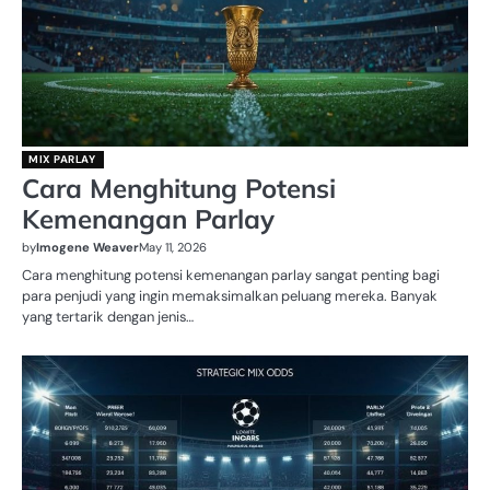
MIX PARLAY
Cara Menghitung Potensi
Kemenangan Parlay
by
Imogene Weaver
May 11, 2026
Cara menghitung potensi kemenangan parlay sangat penting bagi
para penjudi yang ingin memaksimalkan peluang mereka. Banyak
yang tertarik dengan jenis…