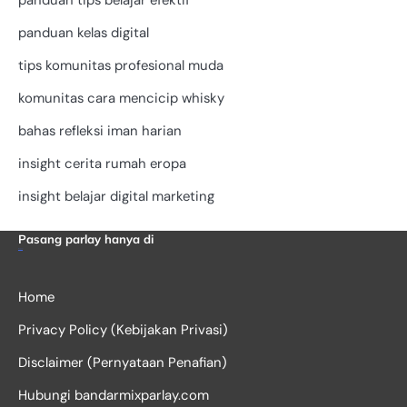
panduan tips belajar efektif
panduan kelas digital
tips komunitas profesional muda
komunitas cara mencicip whisky
bahas refleksi iman harian
insight cerita rumah eropa
insight belajar digital marketing
Pasang parlay hanya di
idngoal
Home
Privacy Policy (Kebijakan Privasi)
Disclaimer (Pernyataan Penafian)
Hubungi bandarmixparlay.com