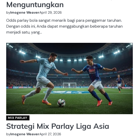
Menguntungkan
by
Imogene Weaver
April 29, 2026
Odds parlay bola sangat menarik bagi para penggemar taruhan.
Dengan odds ini, Anda dapat menggabungkan beberapa taruhan
menjadi satu, yang…
MIX PARLAY
Strategi Mix Parlay Liga Asia
by
Imogene Weaver
April 27, 2026