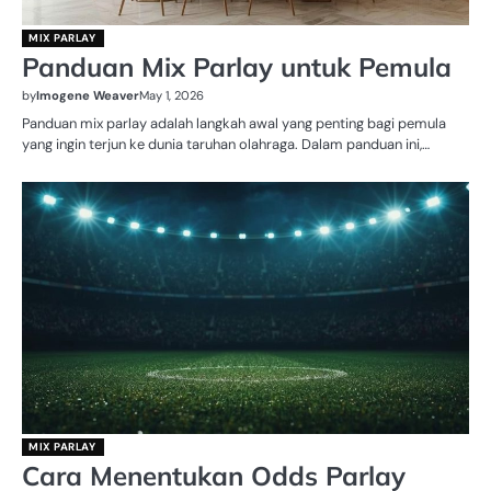
MIX PARLAY
Panduan Mix Parlay untuk Pemula
by
Imogene Weaver
May 1, 2026
Panduan mix parlay adalah langkah awal yang penting bagi pemula
yang ingin terjun ke dunia taruhan olahraga. Dalam panduan ini,…
MIX PARLAY
Cara Menentukan Odds Parlay