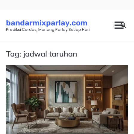
Skip
to
content
bandarmixparlay.com
Prediksi Cerdas, Menang Parlay Setiap Hari.
Tag:
jadwal taruhan