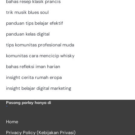
bahas resep klasik prancis
trik musik blues soul
panduan tips belajar efektif
panduan kelas digital
tips komunitas profesional muda
komunitas cara mencicip whisky
bahas refleksi iman harian
insight cerita rumah eropa
insight belajar digital marketing
Pasang parlay hanya di
idngoal
Home
Privacy Policy (Kebijakan Privasi)