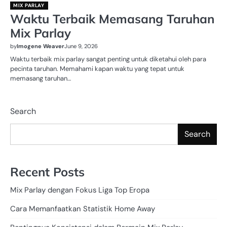
MIX PARLAY
Waktu Terbaik Memasang Taruhan
Mix Parlay
by
Imogene Weaver
June 9, 2026
Waktu terbaik mix parlay sangat penting untuk diketahui oleh para
pecinta taruhan. Memahami kapan waktu yang tepat untuk
memasang taruhan…
Search
Search
Recent Posts
Mix Parlay dengan Fokus Liga Top Eropa
Cara Memanfaatkan Statistik Home Away