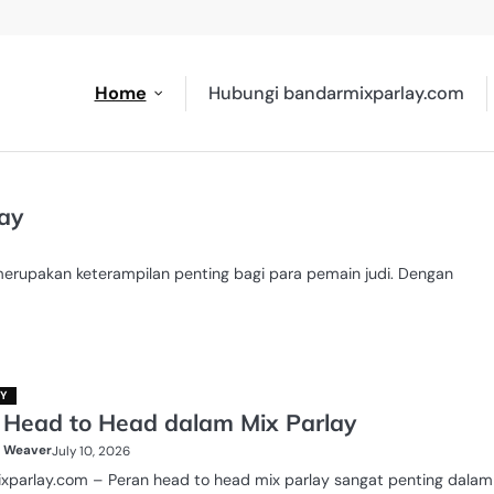
Home
Hubungi bandarmixparlay.com
ay
rupakan keterampilan penting bagi para pemain judi. Dengan
AY
 Head to Head dalam Mix Parlay
 Weaver
July 10, 2026
xparlay.com – Peran head to head mix parlay sangat penting dalam