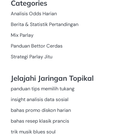
Categories
Analisis Odds Harian
Berita & Statistik Pertandingan
Mix Parlay
Panduan Bettor Cerdas
Strategi Parlay Jitu
Jelajahi Jaringan Topikal
panduan tips memilih tukang
insight analisis data sosial
bahas promo diskon harian
bahas resep klasik prancis
trik musik blues soul