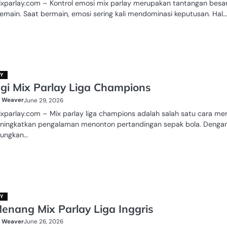
xparlay.com – Kontrol emosi mix parlay merupakan tantangan besar
emain. Saat bermain, emosi sering kali mendominasi keputusan. Hal…
AY
egi Mix Parlay Liga Champions
 Weaver
June 29, 2026
parlay.com – Mix parlay liga champions adalah salah satu cara men
ningkatkan pengalaman menonton pertandingan sepak bola. Denga
ungkan…
AY
Menang Mix Parlay Liga Inggris
 Weaver
June 26, 2026