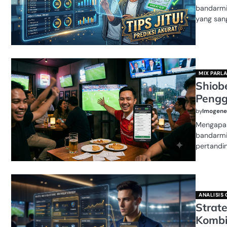
bandarmix
yang san
MIX PARL
Shiob
Pengg
by
Imogene
Mengapa 
bandarmi
pertandi
ANALISIS 
Strat
Kombi