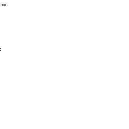
uhan
k