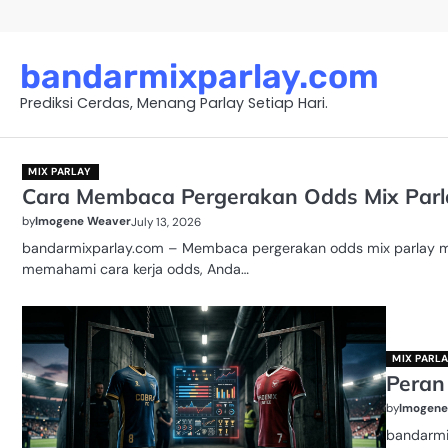
Skip
to
content
bandarmixparlay.com
Prediksi Cerdas, Menang Parlay Setiap Hari.
MIX PARLAY
Cara Membaca Pergerakan Odds Mix Parl
by
Imogene Weaver
July 13, 2026
bandarmixparlay.com – Membaca pergerakan odds mix parlay me
memahami cara kerja odds, Anda…
MIX PARL
Peran
by
Imogene
bandarmi